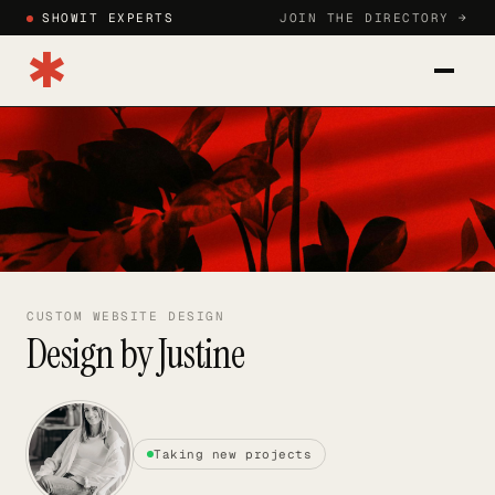
SHOWIT EXPERTS
JOIN THE DIRECTORY →
✱
CATEGORIES
BLOG
HOW TO JOIN
SIGN IN
CUSTOM WEBSITE DESIGN
Design by Justine
JOIN DIRECTORY →
Taking new projects