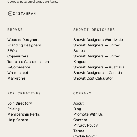
specialists and copywriters.
INSTAGRAM
BROWSE
SHOWIT DESIGNERS
Website Designers
Showit Designers Worldwide
Branding Designers
Showit Designers — United
SEOs
States
Copywriters
Showit Designers — United
Template Customisation
Kingdom
E-Commerce
Showit Designers — Australia
White Label
Showit Designers — Canada
Marketing
Showit Cost Calculator
FOR CREATIVES
COMPANY
Join Directory
About
Pricing
Blog
Membership Perks
Promote With Us
Help Centre
Contact
Privacy Policy
Terms
Cookie Policy